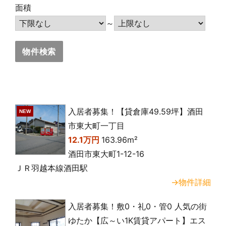
面積
～
入居者募集！【貸倉庫49.59坪】酒田
NEW
市東大町一丁目
12.1万円
163.96m²
酒田市東大町1-12-16
ＪＲ羽越本線酒田駅
→物件詳細
入居者募集！敷0・礼0・管0 人気の街
ゆたか【広～い1K賃貸アパート】エス