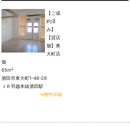
【ご成
約済
み】
【貸店
舗】東
大町店
舗
65m²
酒田市東大町1-48-29
ＪＲ羽越本線酒田駅
→物件詳細