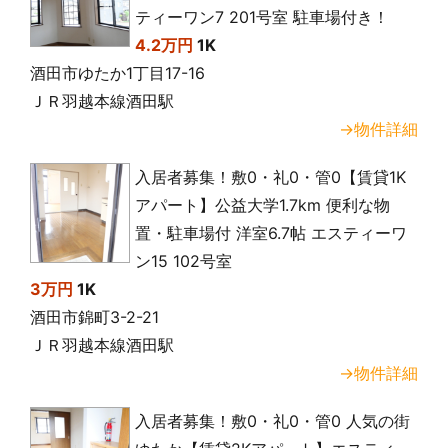
ティーワン7 201号室 駐車場付き！
4.2万円
1K
酒田市ゆたか1丁目17-16
ＪＲ羽越本線酒田駅
→物件詳細
入居者募集！敷0・礼0・管0【賃貸1K
アパート】公益大学1.7km 便利な物
置・駐車場付 洋室6.7帖 エスティーワ
ン15 102号室
3万円
1K
酒田市錦町3-2-21
ＪＲ羽越本線酒田駅
→物件詳細
入居者募集！敷0・礼0・管0 人気の街