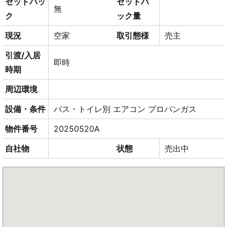
セットバッ
セットバ
無
ク
ック量
現況
空家
取引態様
売主
引渡/入居
即時
時期
周辺環境
設備・条件
バス・トイレ別
エアコン
プロパンガス
物件番号
20250520A
自社物
状態
売出中