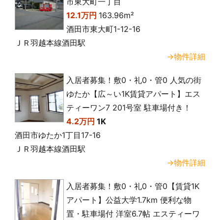
市東大町一丁目
12.1万円
163.96m²
酒田市東大町1-12-16
ＪＲ羽越本線酒田駅
→物件詳細
入居者募集！敷0・礼0・管0 人気の街
ゆたか【広～い1K賃貸アパート】エス
ティーワン7 201号室 駐車場付き！
4.2万円
1K
酒田市ゆたか1丁目17-16
ＪＲ羽越本線酒田駅
→物件詳細
入居者募集！敷0・礼0・管0【賃貸1K
アパート】公益大学1.7km 便利な物
置・駐車場付 洋室6.7帖 エスティーワ