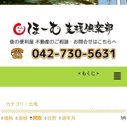
< もくじ >
カテゴリ：土地
価格
面積
間取
住所
築年月
1件