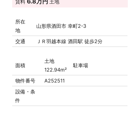
6.8万円
賃料
土地
所在
山形県酒田市 幸町2-3
地
交通
ＪＲ羽越本線 酒田駅 徒歩2分
土地
面積
駐車場
122.94m²
物件番号
A252511
設備・条
件