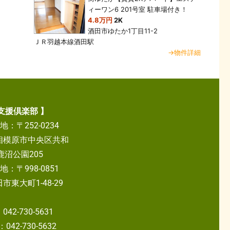
ィーワン6 201号室 駐車場付き！
4.8万円
2K
酒田市ゆたか1丁目11-2
ＪＲ羽越本線酒田駅
→物件詳細
支援倶楽部 】
：〒252-0234
相模原市中央区共和
M鹿沼公園205
：〒998-0851
東大町1-48-29
2-730-5631
042-730-5632