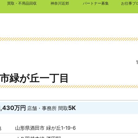
買取・不用品回収
神奈川近郊
パートナー募集
お仕事ブ
市緑が丘一丁目
1,430万円
5K
店舗・事務所
間取
地
山形県酒田市 緑が丘1-19-6