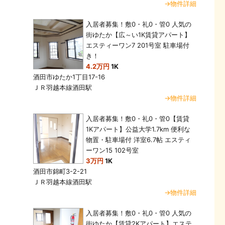
→物件詳細
入居者募集！敷0・礼0・管0 人気の
街ゆたか【広～い1K賃貸アパート】
エスティーワン7 201号室 駐車場付
き！
4.2万円
1K
酒田市ゆたか1丁目17-16
ＪＲ羽越本線酒田駅
→物件詳細
入居者募集！敷0・礼0・管0【賃貸
1Kアパート】公益大学1.7km 便利な
物置・駐車場付 洋室6.7帖 エスティ
ーワン15 102号室
3万円
1K
酒田市錦町3-2-21
ＪＲ羽越本線酒田駅
→物件詳細
入居者募集！敷0・礼0・管0 人気の
街ゆたか【賃貸2Kアパート】エステ