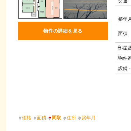
交通
築年
物件の詳細を見る
面積
部屋
物件
設備
価格
面積
間取
住所
築年月