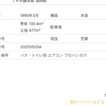
ＪＲ羽越本線 酒田駅
月
1995年3月
構造
木造
専有 130.4m²
駐車場
土地 477m²
番号
現況
空家
番号
20250520A
・条件
バス・トイレ別
エアコン
プロパンガス
前のページにもどる