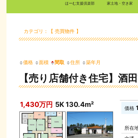
ほーむ支援倶楽部
家土地・空き家
カテゴリ：【 売買物件 】
価格
面積
間取
住所
築年月
【売り店舗付き住宅】酒田
1,430万円
5K
130.4m²
価格
所在