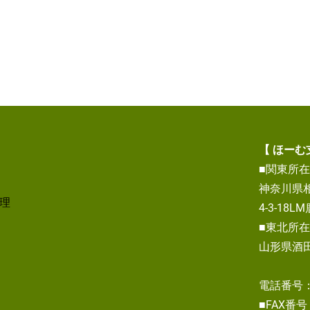
【 ほーむ
■関東所在地
神奈川県
理
4-3-18L
■東北所在地
山形県酒田市
電話番号：04
■FAX番号：